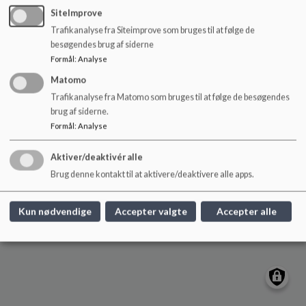
o
SiteImprove
l
Trafikanalyse fra Siteimprove som bruges til at følge de
d
besøgendes brug af siderne
e
Formål
:
Analyse
t
Matomo
Trafikanalyse fra Matomo som bruges til at følge de besøgendes
brug af siderne.
Formål
:
Analyse
Aktiver/deaktivér alle
Brug denne kontakt til at aktivere/deaktivere alle apps.
Kun nødvendige
Accepter valgte
Accepter alle