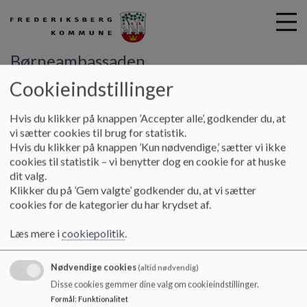
Børneambassaden
Cookieindstillinger
G
Hvis du klikker på knappen ’Accepter alle’, godkender du, at
å
vi sætter cookies til brug for statistik.
t
Hvis du klikker på knappen ’Kun nødvendige,’ sætter vi ikke
i
Børneambassaden
cookies til statistik – vi benytter dog en cookie for at huske
l
H.C. Ørstedsvej 19B, 1879 Frederiksberg C
dit valg.
h
Klikker du på ’Gem valgte’ godkender du, at vi sætter
Borneambassaden@frederiksberg.dk
o
cookies for de kategorier du har krydset af.
+45 38 21 04 01
v
e
EAN NR.
5798009174017
Læs mere i
cookiepolitik
.
d
Webtilgængelighed
i
Sitemap
Nødvendige cookies
n
(altid nødvendig)
d
Disse cookies gemmer dine valg om cookieindstillinger.
h
Formål
:
Funktionalitet
Cookie politik