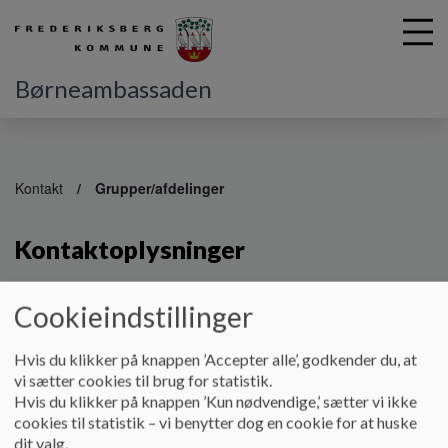
Børneambassaden
G
å
Kontakt
Grupper/afdelinger
t
i
Kontaktoplysninger
l
h
o
v
Cookieindstillinger
Direkte telefonnumre til grupperne
:
e
Børnehavens Legeplads - 2898 0232
d
Hvis du klikker på knappen ’Accepter alle’, godkender du, at
i
vi sætter cookies til brug for statistik.
Gruppe 1 - 2898 0875
n
Hvis du klikker på knappen ’Kun nødvendige,’ sætter vi ikke
d
cookies til statistik – vi benytter dog en cookie for at huske
Gruppe 2 - 2898 0876
h
dit valg.