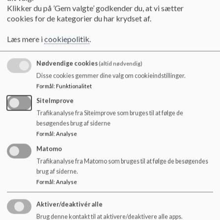
o
Klikker du på ’Gem valgte’ godkender du, at vi sætter
Gruppe 3 - 2898 0877
l
cookies for de kategorier du har krydset af.
d
Gruppe 4 - 2898 0878
e
Læs mere i
cookiepolitik
.
t
Gruppe 5 - 2898 0879
Nødvendige cookies
(altid nødvendig)
Gruppe 6 - 2898 0880
Disse cookies gemmer dine valg om cookieindstillinger.
Formål
:
Funktionalitet
Gruppe 7 - 2898 0881
SiteImprove
Gruppe 8 - 2898 0882
Trafikanalyse fra Siteimprove som bruges til at følge de
besøgendes brug af siderne
Gruppe 9 - 2898 0883
Formål
:
Analyse
Gruppe 10 - 2898 0884
Matomo
Trafikanalyse fra Matomo som bruges til at følge de besøgendes
Gruppe 11 - 2898 0885
brug af siderne.
Formål
:
Analyse
Gruppe 12 - 2898 0886
Aktiver/deaktivér alle
Gruppe 13 - 2898 0887
Brug denne kontakt til at aktivere/deaktivere alle apps.