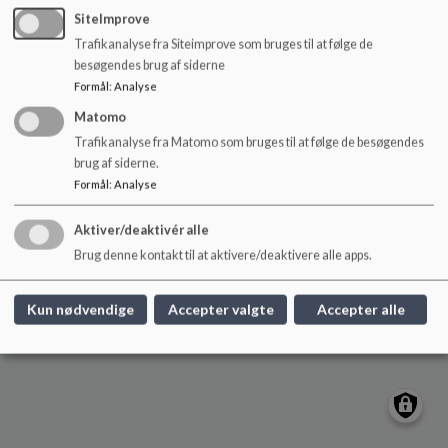
o
SiteImprove
Borneambassaden@frederiksberg.dk
l
Trafikanalyse fra Siteimprove som bruges til at følge de
d
+45 38 21 04 01
besøgendes brug af siderne
e
EAN NR.
5798009174017
Formål
:
Analyse
t
Webtilgængelighed
Matomo
Sitemap
Trafikanalyse fra Matomo som bruges til at følge de besøgendes
brug af siderne.
Cookie politik
Formål
:
Analyse
Aktiver/deaktivér alle
Brug denne kontakt til at aktivere/deaktivere alle apps.
Kun nødvendige
Accepter valgte
Accepter alle