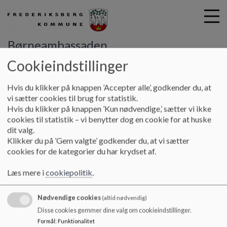
Børneambassaden
Cookieindstillinger
G
Hvis du klikker på knappen ’Accepter alle’, godkender du, at
å
Forældrebestyrelsen
Referater
vi sætter cookies til brug for statistik.
t
Hvis du klikker på knappen ’Kun nødvendige,’ sætter vi ikke
i
cookies til statistik – vi benytter dog en cookie for at huske
Referater
l
dit valg.
h
Klikker du på ’Gem valgte’ godkender du, at vi sætter
o
cookies for de kategorier du har krydset af.
v
Referater
e
Læs mere i
cookiepolitik
.
d
i
Nødvendige cookies
n
(altid nødvendig)
d
Børneambassaden
Disse cookies gemmer dine valg om cookieindstillinger.
h
Formål
:
Funktionalitet
H.C. Ørstedsvej 19B, 1879 Frederiksberg C